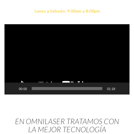
Del. Benito Juárez, C.P. 03020, México, CDMX
Lunes a Sábado: 9:00am a 8:00pm
Reproductor
de
vídeo
00:00
01:18
EN OMNILASER TRATAMOS CON
LA MEJOR TECNOLOGÍA