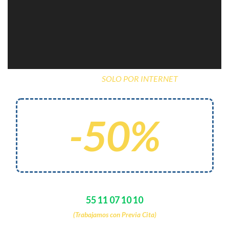
PROMOCIÓN
SOLO POR INTERNET
¡Aprovecha todo este mes!
TU PRIMERA CONSULTA
-50%
ESTAMOS SUJETOS A CAMBIOS DE PRECIOS SIN PREVIO AVISO.
CITAS:
55 11 07 10 10
(Trabajamos con Previa Cita)
Pestalozzi No. 858, Col. Narvarte